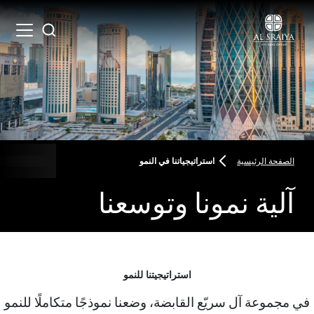
Skip
to
Open
Search
main
menu
content
الصفحة الرئيسية
استراتيجياتنا في النمو
Breadcrumbs
آلية نمونا وتوسعنا
استراتيجيتنا للنمو
في مجموعة آل سريّع القابضة، وضعنا نموذجًا متكاملًا للنمو