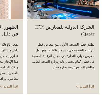
الشركة الدولية للمعارض (IFP
الظهور ال
Qatar)
في دليل 
تطلق قطر النسخة الأولى من معرض قطر
نفخر بالإعلا
للرعاية الصحية في ديسمبر 2024، وهو أول
دليل ميشلان 
معرض دولي للتجارة في مجال الرعاية الصحية
قطري يحصل عل
في قطر، يُقام تحت رعاية وزارة الصحة العامة
هذا الإنجاز 
وبالشراكة مع غرفة تجارة قطر
ويؤكد التزامه 
للمطبخ القطر
معاصرة وراقية 
اقرأ المزيد
اقرأ المزيد