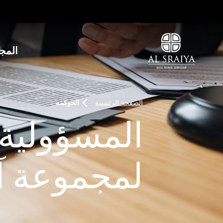
Skip
to
main
content
المج
الصفحة الرئيسية
الحوكمه
Breadcrumbs
المسؤولية 
لمجموعة آ