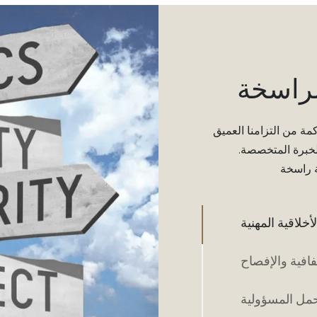
لراسخة
مة من التزامنا العميق
والخبرة المتخصصة.
ة راسخة
لأخلاقية المهنية
افية والإفصاح
مل المسؤولية