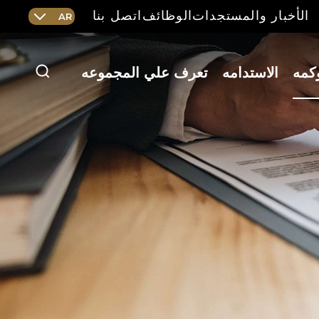
الأخبار والمستجدات
الوظائف
اتصل بنا
AR
Current
language
Arabic,
click
كمه
الاستدامه
تعرف علي المجموعه
بحث
to
switch
language