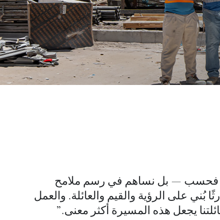
يات فحسب — بل نساهم في رسم ملامح
 بُني على الرؤية والقيم والعائلة. والعمل
ائلتنا يجعل هذه المسيرة أكثر معنى.”