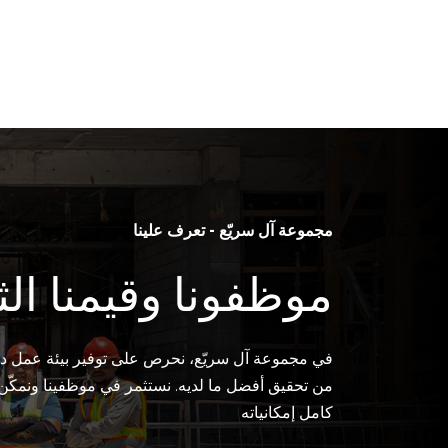
مجموعة آل سريّع - تعرف علينا
موظفونا وقيمنا الث
في مجموعة آل سريّع، نحرص على توفير بيئة عمل دا
من تحقيق أفضل ما لديه. نستثمر في موظفينا ونمكّن
كامل إمكانياته