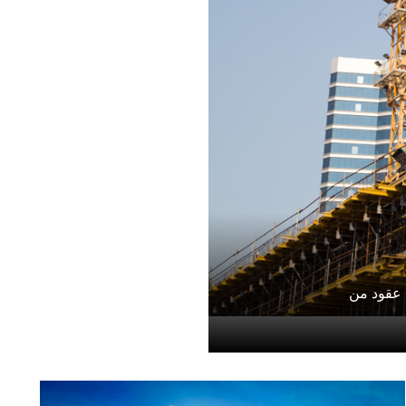
مرقاب الجديد (2 طابق قبو + أرضي
 عقود من