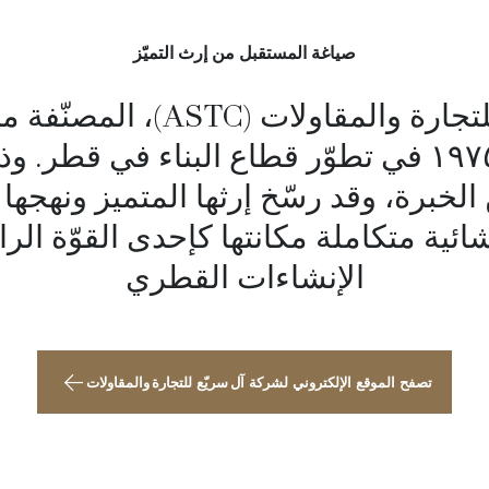
صياغة المستقبل من إرث التميّز
شركة آل سريع للتجارة والمقاول
تسهم منذ عام ١٩٧٥ في تطوّر قطاع البناء في ق
لخبرة، وقد رسّخ إرثها المتميز ونهجها
ائية متكاملة مكانتها كإحدى القوّة الر
الإنشاءات القطري
تصفح الموقع الإلكتروني لشركة آل سريّع للتجارة والمقاولات