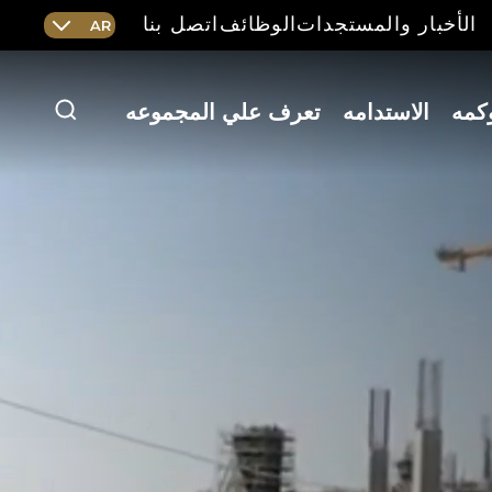
الأخبار والمستجدات
الوظائف
اتصل بنا
AR
Current
language
Arabic,
click
كمه
الاستدامه
تعرف علي المجموعه
بحث
to
switch
language