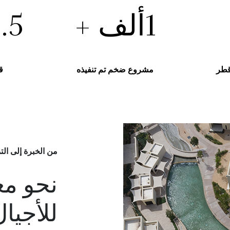
1
ألف +
1.5
قطر
مشروع ضخم تم تنفيذه
ق
من الخبرة إلى الت
نحو مع
للأجيال