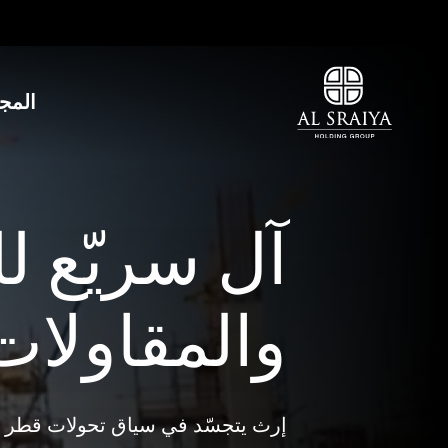
Skip
to
main
content
المج
آل سريّع لل
والمقاولات
إرث يتجسّد في سياق تحولات قطر