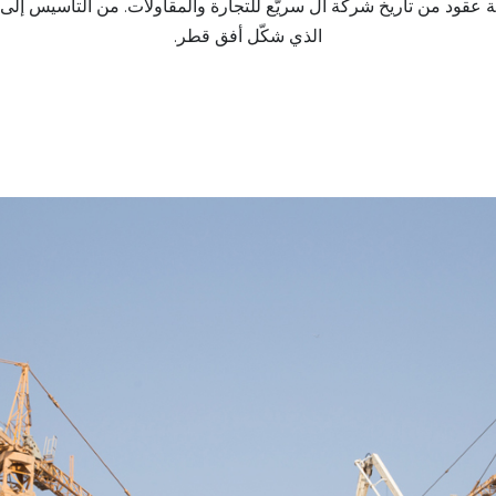
قود من تاريخ شركة آل سريّع للتجارة والمقاولات. من التأسيس إلى 
الذي شكّل أفق قطر.