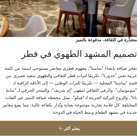
متجذّرة في الثقافة، مدفوعة بالتميز
تصميم المشهد الطهوي في قطر
تفخر ضيافة بإنشاء "ساسنا"، مفهوم قطري معاصر مستوحى اسمه من كلمة
عربية تعني "جذورنا"، تكريمًا لتراث قطر الثقافي والطهوي بتنفيذ عصري. من
قصة "ساسنا" المحلية — تكريمًا للتراث الوطني — إلى الأناقة الراقية لـ
"سوموسان"، والرقي الثقافي لمقهى "إم شريف"، والسحر الحرفي لـ "سانتا
ناتا"، والروح التركية الجريئة لـ "فيكو"، تمثل محفظة ضيافة التميز عبر الفئات
المختلفة. كل علامة تجارية موضوعة بعناية وتُدار بكفاءة عالية، مما يضع معايير
جديدة في مشهد الطعام ونمط الحياة في الدوحة.
يتعلم أكثر