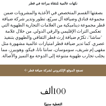
نكهات عالمية مُنتقاة ببراعة في قطر
بصفتها القسم المتخصص في الأغذية والمشروبات ضمن
مجموعة فنادق وضيافة آل سريّع، تطور وتدير شركة ضيافة
قطر مجموعة ديناميكية من العلامات التجارية الطهوية التي
تعكس التراث الإقليمي والرقي الدولي. من خلال علامة
"ساشا"، تكرّم ضيافة إرث قطر الثقافي والطهوي بتنفيذ
عصري. كما تدير ضيافة قطر امتيازات عالمية مشهورة مثل
مقهى إم شريف، سوموسان، سانتا ناتا، فيكو، وهوبيرز، مما
يجلب تجارب طهوية متنوعة إلى الدوحة مع التميز والأصالة.
تصفح الموقع الإلكتروني لشركة ضيافة قطر
100
ألف
التغطية سنويًا