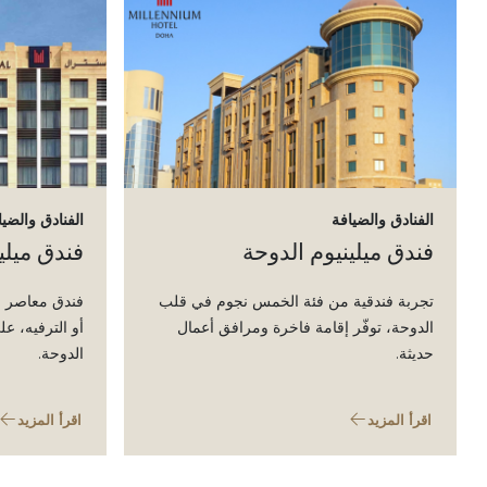
الفنادق والضيافة
الفنادق والضيا
فندق ميلينيوم الدوحة
فندق ميلي
تجربة فندقية من فئة الخمس نجوم في قلب
فندق معاصر م
الدوحة، توفّر إقامة فاخرة ومرافق أعمال
أو الترفيه، عل
حديثة.
الدوحة.
اقرأ المزيد
اقرأ المزيد