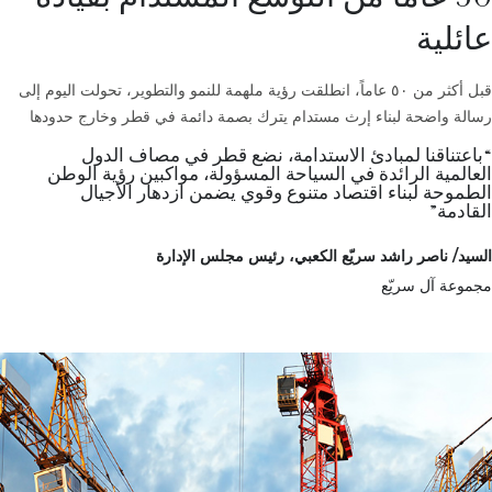
عائلية
قبل أكثر من ٥٠ عاماً، انطلقت رؤية ملهمة للنمو والتطوير، تحولت اليوم إلى
رسالة واضحة لبناء إرث مستدام يترك بصمة دائمة في قطر وخارج حدودها
“باعتناقنا لمبادئ الاستدامة، نضع قطر في مصاف الدول
العالمية الرائدة في السياحة المسؤولة، مواكبين رؤية الوطن
الطموحة لبناء اقتصاد متنوع وقوي يضمن ازدهار الأجيال
القادمة”
السيد/ ناصر راشد سريّع الكعبي، رئيس مجلس الإدارة
مجموعة آل سريّع