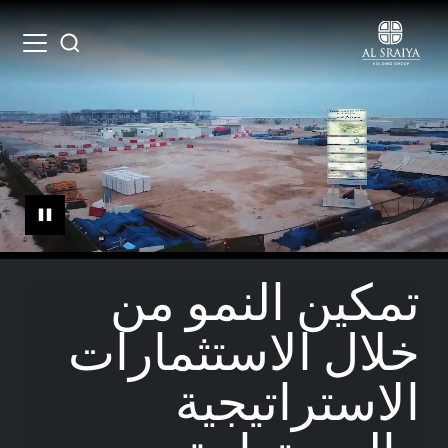
Skip
to
Open
Search
main
menu
content
تمكين النمو من
خلال الاستثمارات
الاستراتيجية