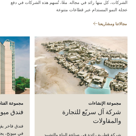
الشركات، كل منها رائد في مجاله. معًا، تُسهم هذه الشركات في دفع
عجلة النمو المستدام عبر قطاعات متنوعة
مجالاتنا ومشاريعنا
مجموعة الإنشاءات
مجموعة الفناد
شركة آل سريّع للتجارة
فندق ميون
والمقاولات
فندق فاخر يقع
في ميونخ، يجم
شركة قطرية رائدة في صناعة البناء والتشييد